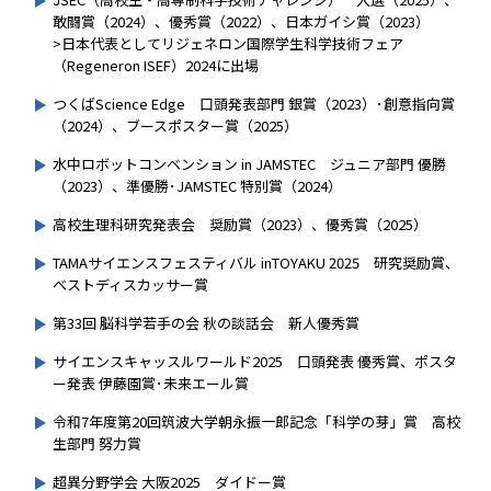
敢闘賞（2024）、優秀賞（2022）、日本ガイシ賞（2023）
>日本代表としてリジェネロン国際学生科学技術フェア
（Regeneron ISEF）2024に出場
つくばScience Edge 口頭発表部門 銀賞（2023）･創意指向賞
（2024）、ブースポスター賞（2025）
水中ロボットコンベンション in JAMSTEC ジュニア部門 優勝
（2023）、準優勝･JAMSTEC 特別賞（2024）
高校生理科研究発表会 奨励賞（2023）、優秀賞（2025）
TAMAサイエンスフェスティバル inTOYAKU 2025 研究奨励賞、
ベストディスカッサー賞
第33回 脳科学若手の会 秋の談話会 新人優秀賞
サイエンスキャッスルワールド2025 口頭発表 優秀賞、ポスタ
ー発表 伊藤園賞･未来エール賞
令和7年度第20回筑波大学朝永振一郎記念「科学の芽」賞 高校
生部門 努力賞
超異分野学会 大阪2025 ダイドー賞