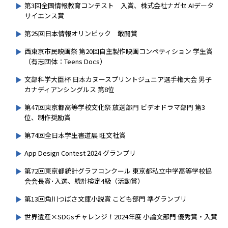
第3回全国情報教育コンテスト 入賞、株式会社ナガセ AIデータ
サイエンス賞
第25回日本情報オリンピック 敢闘賞
西東京市民映画祭 第20回自主製作映画コンペティション 学生賞
（有志団体：Teens Docs）
文部科学大臣杯 日本カヌースプリントジュニア選手権大会 男子
カナディアンシングルス 第8位
第47回東京都高等学校文化祭 放送部門 ビデオドラマ部門 第3
位、制作奨励賞
第74回全日本学生書道展 旺文社賞
App Design Contest 2024 グランプリ
第72回東京都統計グラフコンクール 東京都私立中学高等学校協
会会長賞･入選、統計検定4級（活動賞）
第13回角川つばさ文庫小説賞 こども部門 準グランプリ
世界遺産×SDGsチャレンジ！2024年度 小論文部門 優秀賞・入賞