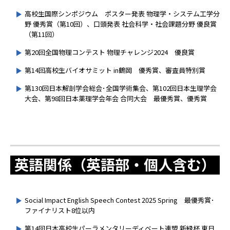
高校生国際シンポジウム ポスター発表 物理学・システム工学分
野 優秀賞（第10回）、口頭発表 社会科学・社会課題分野 優良賞
（第11回）
第20回全国物理コンテスト 物理チャレンジ2024 優良賞
第14回高校生バイオサミット in鶴岡 優秀賞、審査員特別賞
第130回日本解剖学会総会･全国学術集会、第102回日本生理学会
大会、第98回日本薬理学会年会 合同大会 最優秀賞、優秀賞
英語関係（英語部・個人含む）
Social Impact English Speech Contest 2025 Spring 最優秀賞･
ファイナリスト8位以内
第14回日本高校生パーラメンタリーディベート連盟 新緑杯 東日