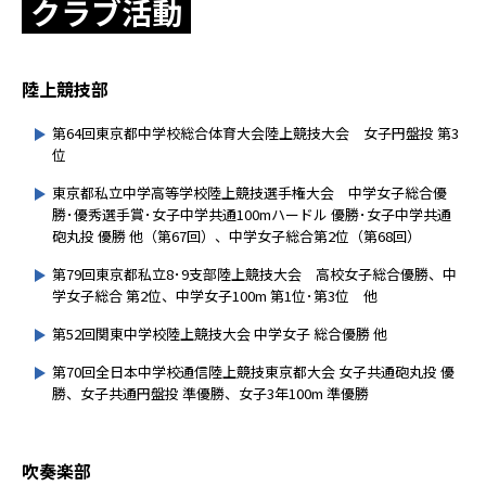
クラブ活動
進路実績
カリキュラム
活動実績
入試情報
学習サポート
資料請求
よくあるご質問
スケジュール
陸上競技部
お問い合わせ
卒業生の方
学校説明会
制服
第64回東京都中学校総合体育大会陸上競技大会 女子円盤投 第3
一般入試
位
クラブ活動
日本語
English
帰国生入試
東京都私立中学高等学校陸上競技選手権大会 中学女子総合優
学費
勝･優秀選手賞･女子中学共通100mハードル 優勝･女子中学共通
転編入試
砲丸投 優勝 他（第67回）、中学女子総合第2位（第68回）
第79回東京都私立8･9支部陸上競技大会 高校女子総合優勝、中
学女子総合 第2位、中学女子100m 第1位･第3位 他
第52回関東中学校陸上競技大会 中学女子 総合優勝 他
第70回全日本中学校通信陸上競技東京都大会 女子共通砲丸投 優
勝、女子共通円盤投 準優勝、女子3年100m 準優勝
吹奏楽部