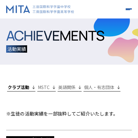
MITAについて
活動実績
MITAの学びとは？
MITAについて
学園長メッセージ
クラス&コース
MITAの学びとは？
教育理念
クラブ活動
MSTC
英語関係
個人・有志団体
THINK & ACT
進路・キャリア
クラス&コース
沿革
INTERNATIONAL
施設・設備
ISC
学校生活
進路・キャリア
SCIENCE
※生徒の活動実績を一部抜粋してご紹介いたします。
アクセス
MSTC
教科の特色
ご支援・ご寄付
キャリア教育
入試情報
学校生活
IC