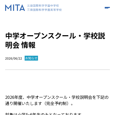
MITAについて
中学オープンスクール・学校説
MITAの学びとは？
MITAについて
明会 情報
学園長メッセージ
クラス&コース
MITAの学びとは？
お知らせ
2026/06/22
教育理念
THINK & ACT
進路・キャリア
クラス&コース
沿革
INTERNATIONAL
施設・設備
ISC
学校生活
進路・キャリア
SCIENCE
アクセス
2026年度、中学オープンスクール・学校説明会を下記の
MSTC
教科の特色
通り開催いたします（完全予約制）。
ご支援・ご寄付
キャリア教育
入試情報
学校生活
IC
対象は小学5･6年生のみとなっております。