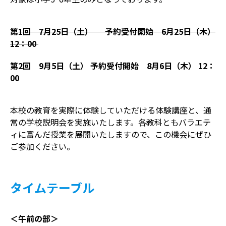
進路実績
カリキュラム
活動実績
入試情報
学習サポート
資料請求
よくあるご質問
第1回 7月25日（土） 予約受付開始 6月25日（木）
スケジュール
お問い合わせ
卒業生の方
12：00
学校説明会
制服
第2回
9月5日（土） 予約受付開始
8月6日（木） 12：
一般入試
クラブ活動
00
日本語
English
帰国生入試
学費
転編入試
本校の教育を実際に体験していただける体験講座と、通
常の学校説明会を実施いたします。各教科ともバラエテ
ィに富んだ授業を展開いたしますので、この機会にぜひ
ご参加ください。
タイムテーブル
＜午前の部＞