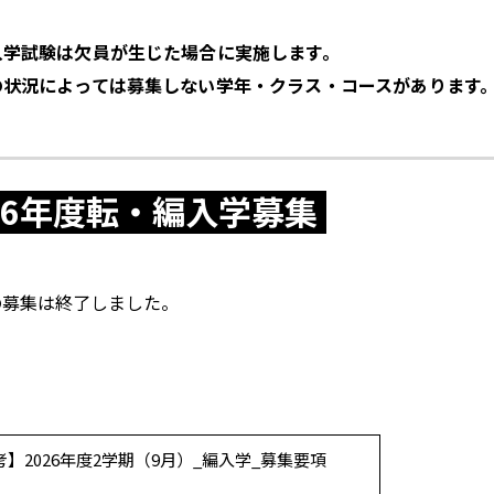
入学試験は欠員が生じた場合に実施します。
よくあるご質問
の状況によっては募集しない学年・クラス・コースがあります
卒業生の方
日本語
English
26年度
転・編入学募集
の募集は終了しました。
考】2026年度2学期（9月）_編入学_募集要項