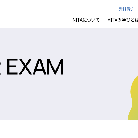
資料請求
MITAについて
MITAの学びと
学園長メッセージ
THINK & ACT
ISC
キャリア教育
活動実績
学校説明会
MSTC
スケジュール
一般入試
進路実績
INTERNA
教育理
IC
施設・設備
教科の特色
カリキュラム
クラブ活動
転編入試
学費
アク