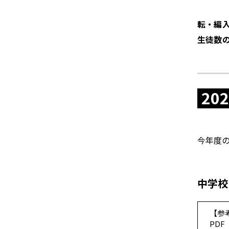
進路実績
カリキュラム
活動実績
入試情報
学習サポート
転・編
資料請求
スケジュール
生徒数
お問い合わせ
学校説明会
制服
一般入試
クラブ活動
帰国生入試
20
学費
転編入試
今年度
中学校
【参
PDF