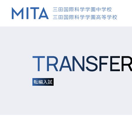
MITAについて
MITAの学びとは？
MITAについて
進路・キャリア
MITAについて
MITAの学びとは？
クラス&コース
学校生活
入試情報
学園長メッセージ
クラス&コース
MITAの学びとは？
教育理念
転編入試
THINK & ACT
進路・キャリア
クラス&コース
沿革
INTERNATIONAL
施設・設備
ISC
学校生活
進路・キャリア
SCIENCE
アクセス
MSTC
教科の特色
ご支援・ご寄付
キャリア教育
入試情報
学校生活
IC