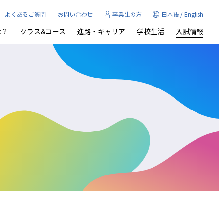
よくあるご質問
お問い合わせ
卒業生の方
日本語
/
English
は？
クラス&コース
進路・キャリア
学校生活
入試情報
TIONAL
念
帰国生入試
学習サポート
制服
沿革
SCIENCE
セス
ご支援・ご寄付