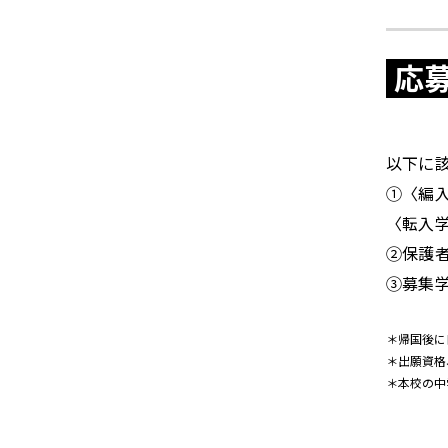
応
以下に
①〈編
〈転入
②保護
③募集
帰国後に
出願資格
本校の中